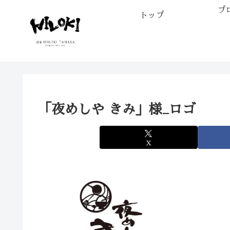
プ
トップ
「夜めしや きみ」様_ロゴ
X